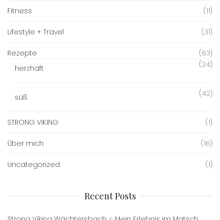
Fitness
(11)
Lifestyle + Travel
(31)
Rezepte
(63)
(24)
herzhaft
(42)
süß
STRONG VIKING
(1)
Über mich
(16)
Uncategorized
(1)
Recent Posts
Strong Viking Wächtersbach – Mein Erlebnis im Matsch