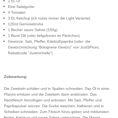
2 EL Öl
Eine Salatgurke
4 Tomaten
3 EL Ketchup (ich nutze immer die Light Variante)
125ml Gemüsebrühe
1 Becher saure Sahne (150g)
1 Bund Dill (oder tiefgefroren im Päckchen)
Gewürze: Salz, Pfeffer, Edelsüßpaprika (oder: die
Gewürzmischung “Bolognese Gewürz” von JustSPices;
Rabattcode “Justmichelle”)
Zubereitung:
Die Zwiebeln schälen und in Spalten schneiden. Das Öl in einer
Pfanne erhitzen und die Zwiebeln darin andünsten. Das
Hackfleisch hinzufügen und anbraten. Mit Salz, Pfeffer und
Paprikapulver würzen. Die Gurke waschen, halbieren und in
Scheiben schneiden. Zum Fleisch hinzu geben und mitdünsten.
Brühe, Ketchup und saure Sahne unterrühren. Die Masse