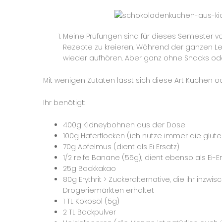
Meine Prüfungen sind für dieses Semester vo
Rezepte zu kreieren. Während der ganzen Le
wieder aufhören. Aber ganz ohne Snacks od
Mit wenigen Zutaten lässt sich diese Art Kuchen 
Ihr benötigt:
400g Kidneybohnen aus der Dose
100g Haferflocken (ich nutze immer die glute
70g Apfelmus (dient als Ei Ersatz)
1/2 reife Banane (55g); dient ebenso als Ei-E
25g Backkakao
80g Erythrit > Zuckeralternative, die ihr inz
Drogeriemärkten erhaltet
1 TL Kokosöl (5g)
2 TL Backpulver