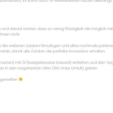
überlassen); ihr könnt auch TK-Heidelbeeren nutzen allerdings
 und darauf achten, dass so wenig Flüssigkeit wie möglich mit
hnen nicht.
 die weiteren Zutaten hinzufügen und alles nochmals pürieren
rstab, damit alle Zutaten die perfekte Konsistenz erhalten.
 nutzen) mit Öl (beispielsweise Kokosöl) einfetten und den Tei
les in den vorgeheizten Ofen (180 Grad, Umluft) geben.
d genießen