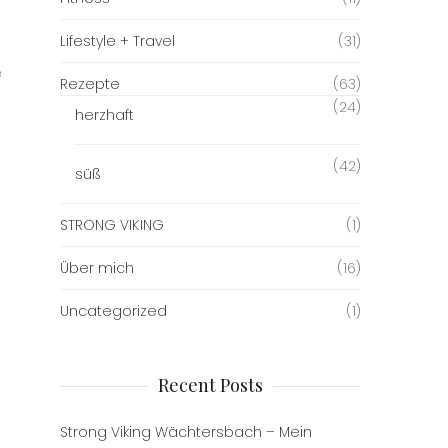
Lifestyle + Travel
(31)
e
Rezepte
(63)
(24)
herzhaft
(42)
süß
STRONG VIKING
(1)
Über mich
(16)
Uncategorized
(1)
Recent Posts
Strong Viking Wächtersbach – Mein