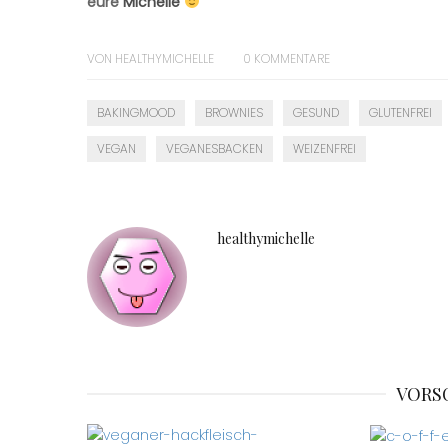
eure
Michelle
VON
HEALTHYMICHELLE
0
KOMMENTARE
BAKINGMOOD
BROWNIES
GESUND
GLUTENFREI
VEGAN
VEGANESBACKEN
WEIZENFREI
healthymichelle
VORS