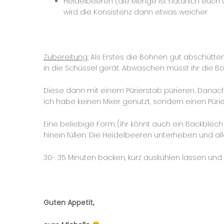
Heidelbeeren (die Menge ist natürlich euch 
wird die Konsistenz dann etwas weicher
Zubereitung:
Als Erstes die Bohnen gut abschütten
in die Schüssel gerät. Abwaschen müsst ihr die Bo
Diese dann mit einem Pürierstab pürieren. Danach
Ich habe keinen Mixer genutzt, sondern einen Pürie
Eine beliebige Form (ihr könnt auch ein Backblech
hinein füllen. Die Heidelbeeren unterheben und al
30- 35 Minuten backen, kurz auskühlen lassen un
Guten Appetit,