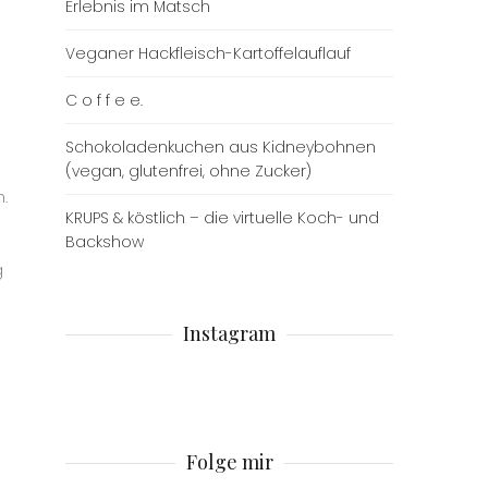
Erlebnis im Matsch
Veganer Hackfleisch-Kartoffelauflauf
C o f f e e.
Schokoladenkuchen aus Kidneybohnen
(vegan, glutenfrei, ohne Zucker)
.
KRUPS & köstlich – die virtuelle Koch- und
Backshow
g
Instagram
Folge mir