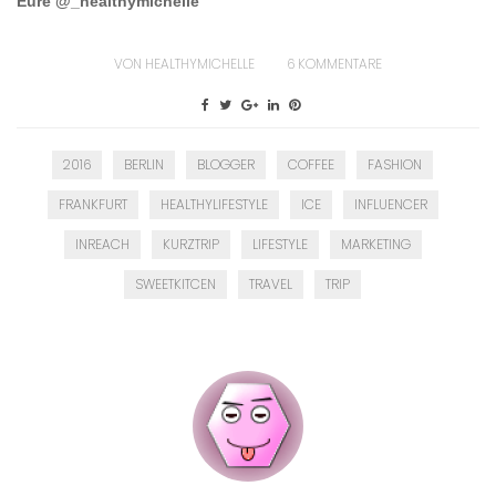
Eure @_healthymichelle
VON
HEALTHYMICHELLE
6
KOMMENTARE
2016
BERLIN
BLOGGER
COFFEE
FASHION
FRANKFURT
HEALTHYLIFESTYLE
ICE
INFLUENCER
INREACH
KURZTRIP
LIFESTYLE
MARKETING
SWEETKITCEN
TRAVEL
TRIP