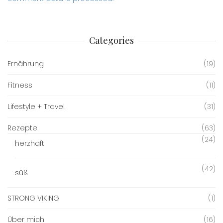
Categories
Ernährung
(19)
Fitness
(11)
Lifestyle + Travel
(31)
Rezepte
(63)
(24)
herzhaft
(42)
süß
STRONG VIKING
(1)
Über mich
(16)