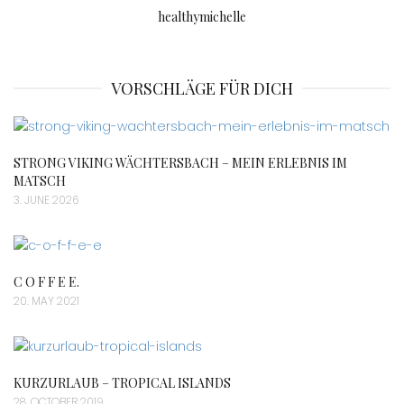
healthymichelle
VORSCHLÄGE FÜR DICH
STRONG VIKING WÄCHTERSBACH – MEIN ERLEBNIS IM
MATSCH
3. JUNE 2026
C O F F E E.
20. MAY 2021
KURZURLAUB – TROPICAL ISLANDS
28. OCTOBER 2019