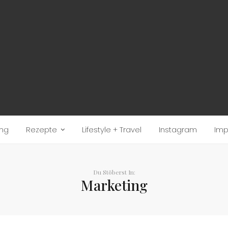
ung
Rezepte
Lifestyle + Travel
Instagram
Im
Du Stöberst In:
Marketing