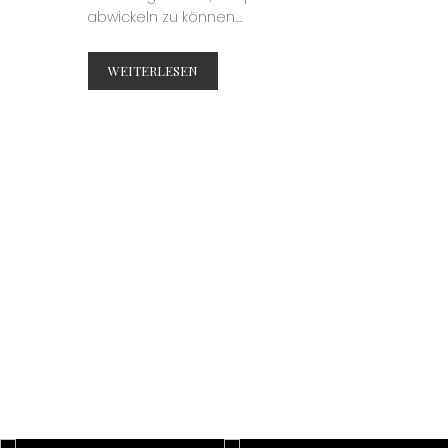
abwickeln zu können....
WEITERLESEN