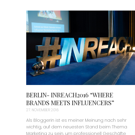
BERLIN- INREACH2016 “WHERE
BRANDS MEETS INFLUENCERS”
27. NOVEMBER 2016
Als Bloggerin ist es meiner Meinung nach sehr
wichtig, auf dem neuesten Stand beim Thema
Marketing zu sein, um professionell Geschäfte