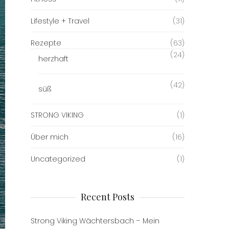
Lifestyle + Travel
(31)
Rezepte
(63)
(24)
herzhaft
(42)
süß
STRONG VIKING
(1)
Über mich
(16)
Uncategorized
(1)
Recent Posts
Strong Viking Wächtersbach – Mein