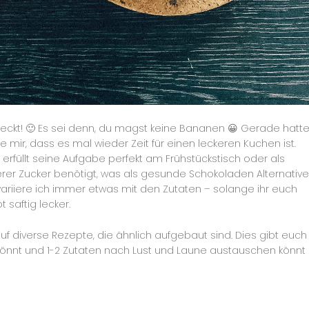
ckt! 🙂 Es sei denn, du magst keine Bananen 😀 Gerade hatt
 mir, dass es mal wieder Zeit für einen leckeren Kuchen ist.
 erfüllt seine Aufgabe perfekt am Frühstückstisch oder als
erer Zucker benötigt, was als gesunde Schokoladen Alternative
 variiere ich immer etwas mit den Zutaten – solange ihr euch
 saftig lecker.
f diverse Rezepte, die ähnlich aufgebaut sind. Dies gibt euch
n könnt und 1-2 Zutaten nach Lust und Laune austauschen könnt