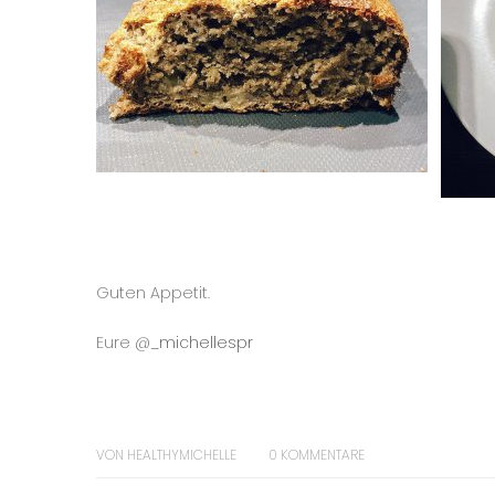
Guten Appetit.
Eure @
_michellespr
VON
HEALTHYMICHELLE
0
KOMMENTARE