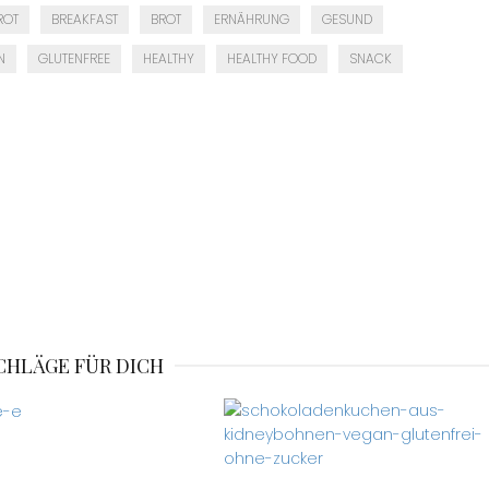
ROT
BREAKFAST
BROT
ERNÄHRUNG
GESUND
N
GLUTENFREE
HEALTHY
HEALTHY FOOD
SNACK
CHLÄGE FÜR DICH