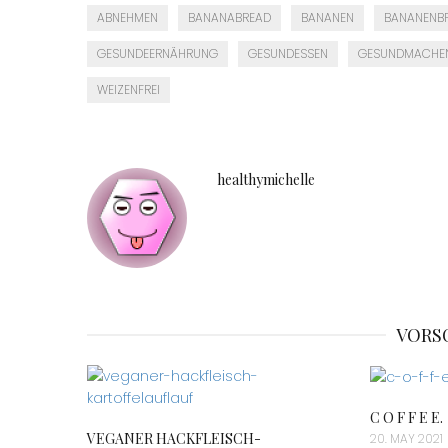
ABNEHMEN
BANANABREAD
BANANEN
BANANENB
GESUNDEERNÄHRUNG
GESUNDESSEN
GESUNDMACHE
WEIZENFREI
healthymichelle
VORS
C O F F E E.
VEGANER HACKFLEISCH-
20. MAY 2021