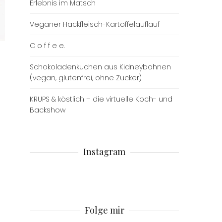
Erlebnis im Matsch
Veganer Hackfleisch-Kartoffelauflauf
C o f f e e.
Schokoladenkuchen aus Kidneybohnen
(vegan, glutenfrei, ohne Zucker)
KRUPS & köstlich – die virtuelle Koch- und
Backshow
Instagram
Folge mir