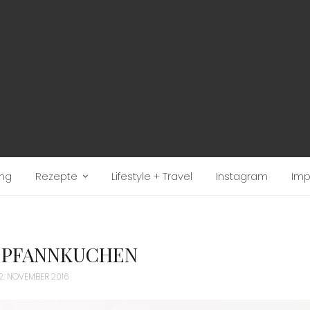
ung
Rezepte
Lifestyle + Travel
Instagram
Im
 PFANNKUCHEN
2. NOVEMBER 2016