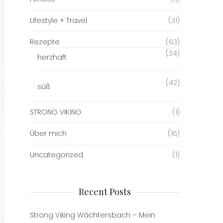
Lifestyle + Travel
(31)
Rezepte
(63)
(24)
herzhaft
(42)
süß
STRONG VIKING
(1)
Über mich
(16)
Uncategorized
(1)
Recent Posts
Strong Viking Wächtersbach – Mein