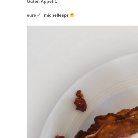
Guten Appetit,
eure
@_michellespr