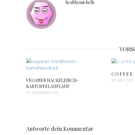
healthymichelle
VORS
C O F F E E.
VEGANER HACKFLEISCH-
20. MAY 2021
KARTOFFELAUFLAUF
20. DECEMBER 2021
Antworte dein Kommentar