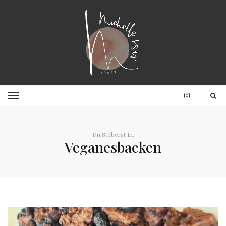
Du Stöberst In:
Veganesbacken