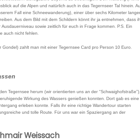
blick auf die Alpen und natürlich auch in das Tegernseer Tal hinein. Au
nserem Fall eine Schneewanderung), einer über sechs Kilometer lange
eiben. Aus dem Bild mit dem Schildern könnt ihr ja entnehmen, dass i
r Ausdauerniveau sowie zeitlich für euch in Frage kommen. P.S. Ein
e auch nicht fehlen.
r Gondel) zahlt man mit einer Tegernsee Card pro Person 10 Euro.
assen
den Tegernsee herum (wir orientierten uns an der “Schwaighofstraße”)
e beruhigende Wirkung des Wassers genießen konnten. Dort gab es eine
ergang erleben konnte. Falls ihr eine richtige Wandertour starten
lungsreiche und tolle Route. Für uns war ein Spaziergang an der
hmair Weissach