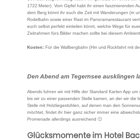
1722 Meter). Vom Gipfel habt ihr einen faszinierenden Aus
dem Berg könnt ihr euch die Zeit mit Wanderungen (in u
Rodelbahn sowie einer Rast im Panoramarestaurant vertr
euch selbst perfekt einteilen könnt, welche Wege für eue
Zeitrahmen fürs Bilder machen sollte bei diesem Ambient
Kosten:
Für die Wallbergbahn (Hin und Rückfahrt mit de
Den Abend am Tegernsee ausklingen l
Abends fuhren wir mit Hilfe der Standard Karten App um 
bis wir zu einer passenden Stelle kamen, an der wir di
Stelle mit Holzliegestühlen, auf denen man den Sonnenunt
möchtet, findet ihr hier ganz sicher immer eine abwechs
Promenade allerdings ausreichend 🙂
Glücksmomente im Hotel Bac