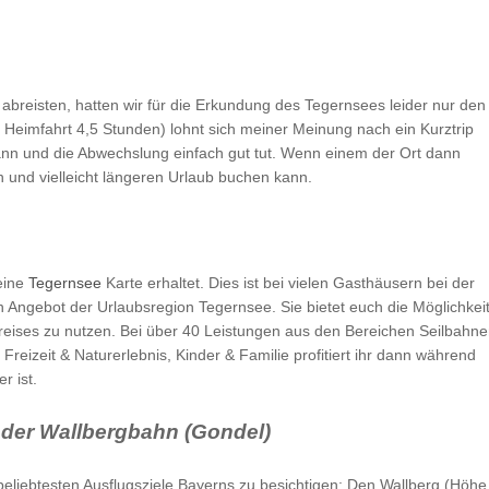
abreisten, hatten wir für die Erkundung des Tegernsees leider nur den
, Heimfahrt 4,5 Stunden) lohnt sich meiner Meinung nach ein Kurztrip
ann und die Abwechslung einfach gut tut. Wenn einem der Ort dann
n und vielleicht längeren Urlaub buchen kann.
 eine
Tegernsee
Karte erhaltet. Dies ist bei vielen Gasthäusern bei der
ein Angebot der Urlaubsregion Tegernsee. Sie bietet euch die Möglichkeit
Preises zu nutzen. Bei über 40 Leistungen aus den Bereichen Seilbahn
 Freizeit & Naturerlebnis, Kinder & Familie profitiert ihr dann während
r ist.
t der Wallbergbahn (Gondel)
eliebtesten Ausflugsziele Bayerns zu besichtigen: Den Wallberg (Höhe