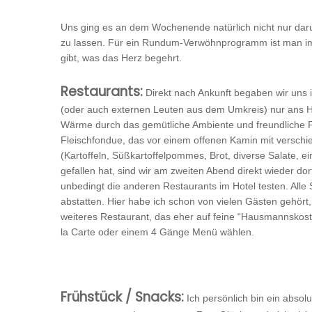
Uns ging es an dem Wochenende natürlich nicht nur da
zu lassen. Für ein Rundum-Verwöhnprogramm ist man im 
gibt, was das Herz begehrt.
Restaurants:
Direkt nach Ankunft begaben wir uns 
(oder auch externen Leuten aus dem Umkreis) nur ans He
Wärme durch das gemütliche Ambiente und freundliche P
Fleischfondue, das vor einem offenen Kamin mit verschi
(Kartoffeln, Süßkartoffelpommes, Brot, diverse Salate, 
gefallen hat, sind wir am zweiten Abend direkt wieder d
unbedingt die anderen Restaurants im Hotel testen. Alle 
abstatten. Hier habe ich schon von vielen Gästen gehört,
weiteres Restaurant, das eher auf feine “Hausmannskost”
la Carte oder einem 4 Gänge Menü wählen.
Frühstück / Snacks:
Ich persönlich bin ein abso