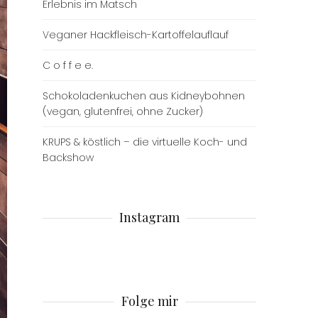
Erlebnis im Matsch
Veganer Hackfleisch-Kartoffelauflauf
C o f f e e.
Schokoladenkuchen aus Kidneybohnen
(vegan, glutenfrei, ohne Zucker)
KRUPS & köstlich – die virtuelle Koch- und
Backshow
Instagram
Folge mir