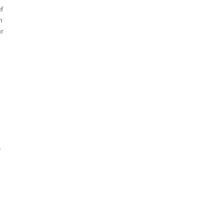
f
n
hr
,