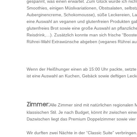
gespannt, was einen erwartet. Zum Glück wurde ich nicht 
Smoothies, einigen Müslivariationen, Obstsalaten, selb
Auberginencreme, Schokomousse), süße Leckereien, Lachs
eine Auswahl an veganen und glutenfreien Produkten gab.
glutenfreies Brot sowie eine große Auswahl an pflanzlich
Reisdrink,…). Zusätzlich konnte man sich frische “Boos
Rührei-Wahl Extrawünsche abgeben (veganes Rührei aus 
Wenn der Heißhunger einen ab 15:00 Uhr packte, setzte 
ist eine Auswahl an Kuchen, Gebäck sowie deftigen Lecke
Zimmer:
Alle Zimmer sind mit natürlichen regionalen 
klassischen Stil. Je nach Budget, könnt ihr zwischen ein
Dazwischen liegt das Premium Doppelzimmer sowie vier 
Wir durften zwei Nächte in der “Classic Suite” verbringe