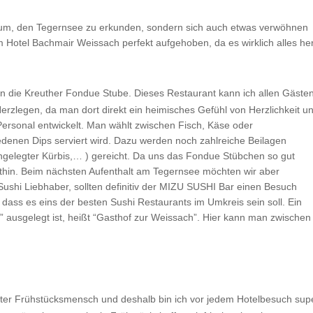
rum, den Tegernsee zu erkunden, sondern sich auch etwas verwöhnen
Hotel Bachmair Weissach perfekt aufgehoben, da es wirklich alles he
in die Kreuther Fondue Stube. Dieses Restaurant kann ich allen Gäste
rzlegen, da man dort direkt ein heimisches Gefühl von Herzlichkeit u
ersonal entwickelt. Man wählt zwischen Fisch, Käse oder
edenen Dips serviert wird. Dazu werden noch zahlreiche Beilagen
eingelegter Kürbis,… ) gereicht. Da uns das Fondue Stübchen so gut
orthin. Beim nächsten Aufenthalt am Tegernsee möchten wir aber
Sushi Liebhaber, sollten definitiv der MIZU SUSHI Bar einen Besuch
 dass es eins der besten Sushi Restaurants im Umkreis sein soll. Ein
 ausgelegt ist, heißt “Gasthof zur Weissach”. Hier kann man zwischen
luter Frühstücksmensch und deshalb bin ich vor jedem Hotelbesuch sup