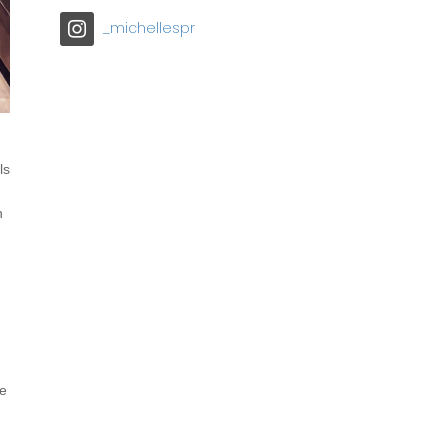
_michellespr
ls
h
n
se