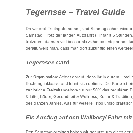
Tegernsee – Travel Guide
Da wir erst Freitagabend an-, und Sonntag schon wieder 
Samstag. Trotz der langen Autofahrt (Hinfahrt 6 Stunden
trotzdem, da man viel besser als zuhause entspannen k
gefällt, weiß man, dass man dort zukünftig einen weitere
Tegernsee Card
Achtet darauf, dass ihr in eurem Hotel
Zur Organisation:
Buchung inklusive und lohnt sich definitiv. Die Karte ist 
zahlreiche Freizeitangebote für nur 50% des regulären 
& Lifte, Bäder, Gesundheit & Wellness, Kultur & Tradition,
des ganzen Jahres, was für weitere Trips umso praktische
Ein Ausflug auf den Wallberg/ Fahrt mi
Den Samstagvormittag haben wir genutzt, um eines der b