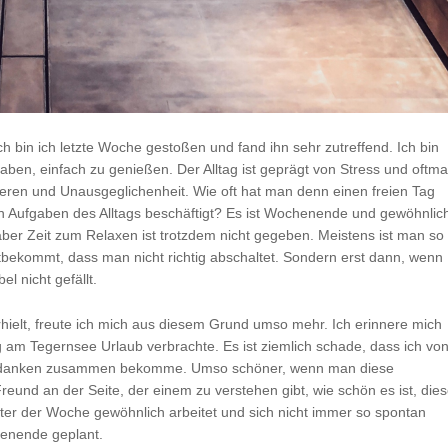
h bin ich letzte Woche gestoßen und fand ihn sehr zutreffend. Ich bin
aben, einfach zu genießen. Der Alltag ist geprägt von Stress und oftma
ren und Unausgeglichenheit. Wie oft hat man denn einen freien Tag
n Aufgaben des Alltags beschäftigt? Es ist Wochenende und gewöhnlic
ber Zeit zum Relaxen ist trotzdem nicht gegeben. Meistens ist man so
itbekommt, dass man nicht richtig abschaltet. Sondern erst dann, wenn
l nicht gefällt.
rhielt, freute ich mich aus diesem Grund umso mehr. Ich erinnere mich
g am Tegernsee Urlaub verbrachte. Es ist ziemlich schade, dass ich vo
 Gedanken zusammen bekomme. Umso schöner, wenn man diese
eund an der Seite, der einem zu verstehen gibt, wie schön es ist, die
ter der Woche gewöhnlich arbeitet und sich nicht immer so spontan
henende geplant.