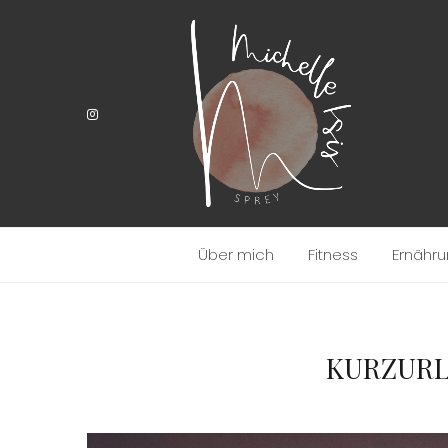
Über mich
Fitness
Ernähr
KURZURL