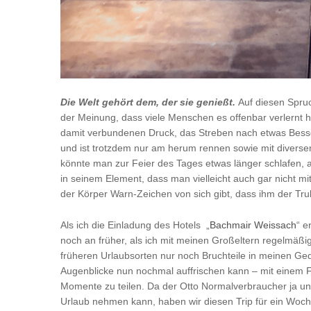
Die Welt gehört dem, der sie genießt.
Auf diesen Spruc
der Meinung, dass viele Menschen es offenbar verlernt h
damit verbundenen Druck, das Streben nach etwas Besse
und ist trotzdem nur am herum rennen sowie mit diverse
könnte man zur Feier des Tages etwas länger schlafen, a
in seinem Element, dass man vielleicht auch gar nicht m
der Körper Warn-Zeichen von sich gibt, dass ihm der Trube
Als ich die Einladung des Hotels „
Bachmair Weissach
“ e
noch an früher, als ich mit meinen Großeltern regelmäßi
früheren Urlaubsorten nur noch Bruchteile in meinen
Augenblicke nun nochmal auffrischen kann – mit einem Fr
Momente zu teilen. Da der Otto Normalverbraucher ja un
Urlaub nehmen kann, haben wir diesen Trip für ein Woc