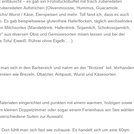
enttäuscht – es gab ein Frühstücksbuffet mit frisch zubereiteten
stzubereiteten Aufstrichen (Olivenmousse, Hummus, Guacamole,
/ Wurst / Käse, Eierspeisen und mehr. Toll fand ich, dass es auch
 Es gab beispielswiese glutenfreie Haferflocken, täglich wechselndes
en Milchsorten (Mandeldrink, Haferdrink, Sojamilch, Schokosojamilch,
ter” aus diversen Obst und Gemüsesorten mixen lassen und bei der
Tofu/ Eiweiß, Rührei ohne Eigelb,… ).
man sich in den Barbereich und nahm an der “Brotzeit” teil. Vorhande
reien wie Brezeln, Obatzter, Antipasti, Wurst und Käsesorten.
Materialen eingerichtet und punkten mit einem warmen, holzigen sowie
em kleinen
Doppelzimmer oder sogar einem Ferienhaus am See wählen
verschiedene Suiten zur Auswahl.
n. Dort fühlt man sich fast wie zuhause: Es handelt sich um eine 60qm