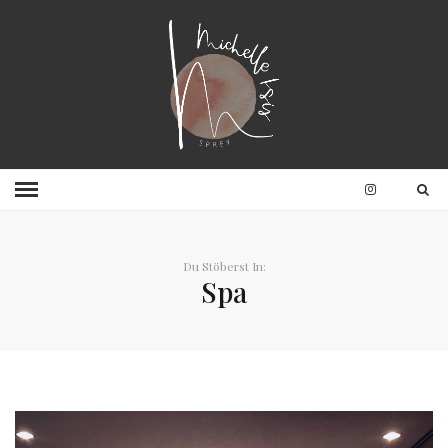
Du Stöberst In:
Spa