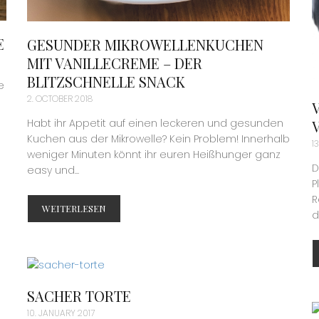
GESUNDER MIKROWELLENKUCHEN
MIT VANILLECREME – DER
BLITZSCHNELLE SNACK
e
2. OCTOBER 2018
Habt ihr Appetit auf einen leckeren und gesunden
Kuchen aus der Mikrowelle? Kein Problem! Innerhalb
1
weniger Minuten könnt ihr euren Heißhunger ganz
D
easy und...
P
R
WEITERLESEN
d
SACHER TORTE
10. JANUARY 2017