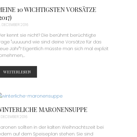
MEINE 10 WICHTIGSTEN VORSÄTZE
2017)
1. DECEMBER 2016
er kennt sie nicht? Die berühmt berüchtigte
rage "uuuuund wie sind deine Vorsätze für das
eue Jahr"? Eigentlich müsste man sich mal explizit
ornehmen,...
WEITERLESEN
WINTERLICHE MARONENSUPPE
. DECEMBER 2016
aronen sollten in der kalten Weihnachtszeit bei
edem auf dem Speiseplan stehen. Sie sind