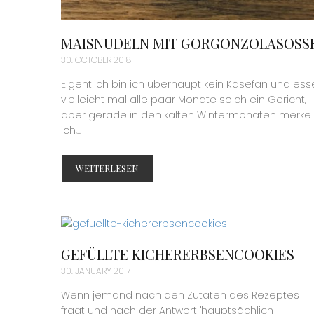
MAISNUDELN MIT GORGONZOLASOSSE
30. OCTOBER 2018
Eigentlich bin ich überhaupt kein Käsefan und ess
vielleicht mal alle paar Monate solch ein Gericht,
aber gerade in den kalten Wintermonaten merke
ich,...
WEITERLESEN
GEFÜLLTE KICHERERBSENCOOKIES
30. JANUARY 2017
Wenn jemand nach den Zutaten des Rezeptes
fragt und nach der Antwort "hauptsächlich