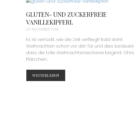
GLUTEN- UND ZUCKERFREIE
VANILLEKIPFERL
23. NOVEMBER 2016
Es ist verrückt, wie die Zeit verfliegt! Bald steht
Weihnachten schon vor der Tür und dies bedeutet
dass die tolle Weihnachtsnascherei beginnt. Ohn
Plätzchen...
WEITERLESEN