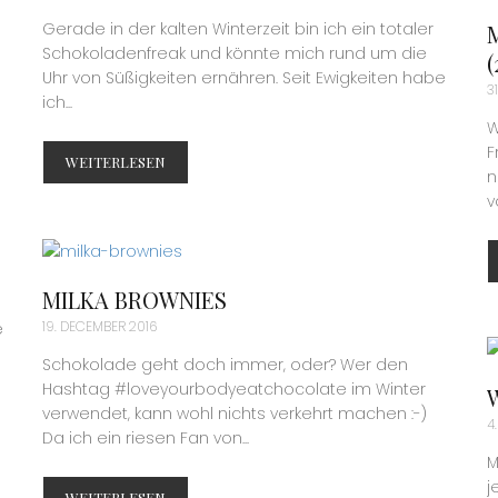
Gerade in der kalten Winterzeit bin ich ein totaler
Schokoladenfreak und könnte mich rund um die
(
Uhr von Süßigkeiten ernähren. Seit Ewigkeiten habe
3
ich...
W
F
WEITERLESEN
n
v
MILKA BROWNIES
19. DECEMBER 2016
e
Schokolade geht doch immer, oder? Wer den
Hashtag #loveyourbodyeatchocolate im Winter
verwendet, kann wohl nichts verkehrt machen :-)
4
Da ich ein riesen Fan von...
M
j
WEITERLESEN