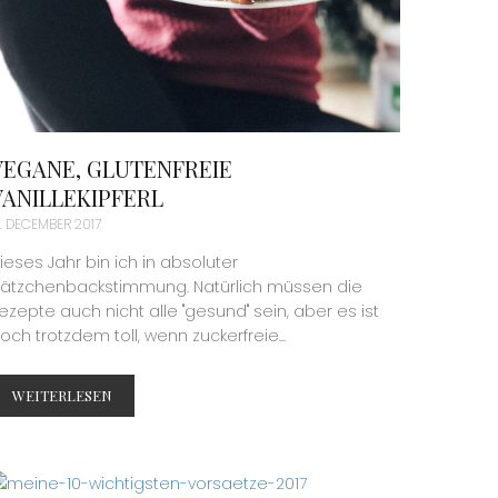
VEGANE, GLUTENFREIE
VANILLEKIPFERL
3. DECEMBER 2017
ieses Jahr bin ich in absoluter
lätzchenbackstimmung. Natürlich müssen die
ezepte auch nicht alle "gesund" sein, aber es ist
och trotzdem toll, wenn zuckerfreie...
WEITERLESEN