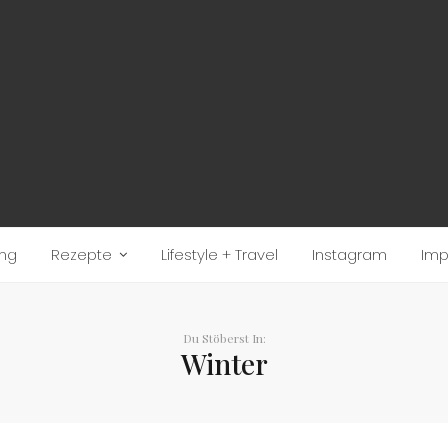
ung
Rezepte
Lifestyle + Travel
Instagram
Im
Du Stöberst In:
Winter