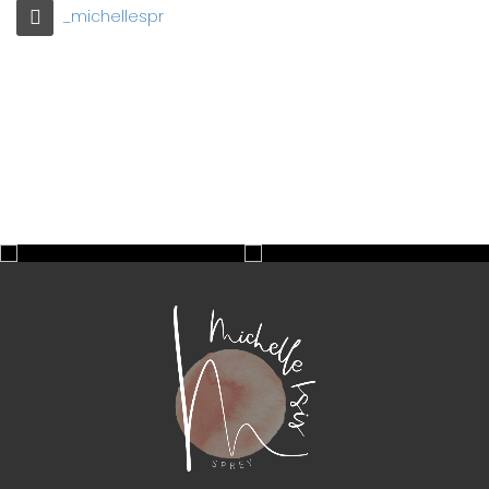
_michellespr