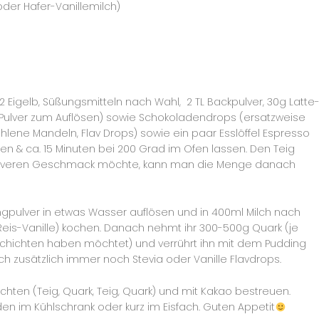
oder Hafer-Vanillemilch)
 2 Eigelb, Süßungsmitteln nach Wahl, 2 TL Backpulver, 30g Latte
Pulver zum Auflösen) sowie Schokoladendrops (ersatzweise
ene Mandeln, Flav Drops) sowie ein paar Esslöffel Espresso
en & ca. 15 Minuten bei 200 Grad im Ofen lassen. Den Teig
ntensiveren Geschmack möchte, kann man die Menge danach
ngpulver in etwas Wasser auflösen und in 400ml Milch nach
r Reis-Vanille) kochen. Danach nehmt ihr 300-500g Quark (je
chichten haben möchtet) und verrührt ihn mit dem Pudding
h zusätzlich immer noch Stevia oder Vanille Flavdrops.
chten (Teig, Quark, Teig, Quark) und mit Kakao bestreuen.
en im Kühlschrank oder kurz im Eisfach. Guten Appetit