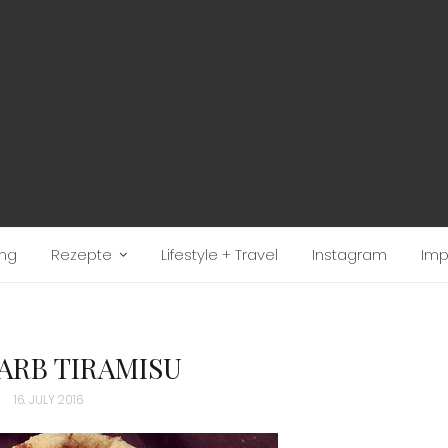
ung
Rezepte
Lifestyle + Travel
Instagram
Im
RB TIRAMISU
16. JULY 2016