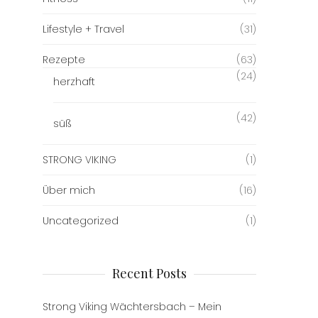
Lifestyle + Travel
(31)
Rezepte
(63)
(24)
herzhaft
(42)
süß
STRONG VIKING
(1)
Über mich
(16)
Uncategorized
(1)
Recent Posts
Strong Viking Wächtersbach – Mein