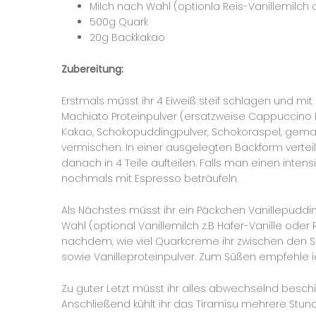
Milch nach Wahl (optionla Reis-Vanillemilch 
500g Quark
20g Backkakao
Zubereitung:
Erstmals müsst ihr 4 Eiweiß steif schlagen und mit
Machiato Proteinpulver (ersatzweise Cappuccino 
Kakao, Schokopuddingpulver, Schokoraspel, gemahl
vermischen. In einer ausgelegten Backform verteil
danach in 4 Teile aufteilen. Falls man einen i
nochmals mit Espresso beträufeln.
Als Nächstes müsst ihr ein Päckchen Vanillepuddi
Wahl (optional Vanillemilch z.B Hafer-Vanille ode
nachdem, wie viel Quarkcreme ihr zwischen den S
sowie Vanilleproteinpulver. Zum Süßen empfehle ic
Zu guter Letzt müsst ihr alles abwechselnd beschi
Anschließend kühlt ihr das Tiramisu mehrere Stund