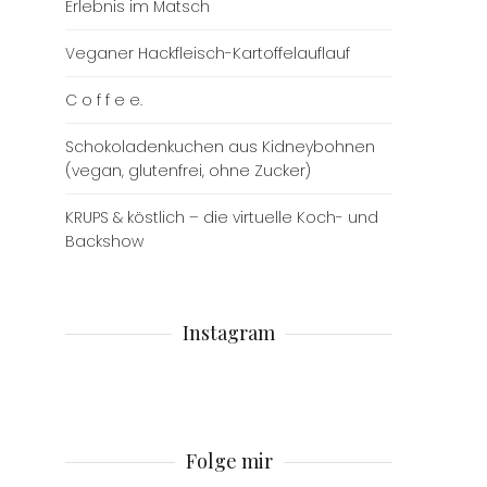
Erlebnis im Matsch
Veganer Hackfleisch-Kartoffelauflauf
C o f f e e.
Schokoladenkuchen aus Kidneybohnen
(vegan, glutenfrei, ohne Zucker)
KRUPS & köstlich – die virtuelle Koch- und
Backshow
Instagram
Folge mir