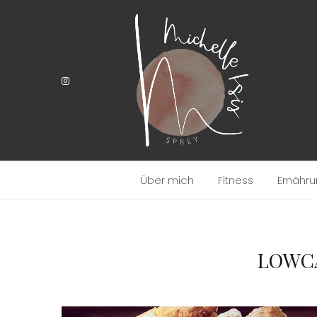
Über mich
Fitness
Ernähr
LOWCA