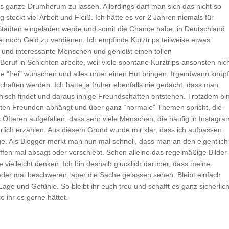
s ganze Drumherum zu lassen. Allerdings darf man sich das nicht so
g steckt viel Arbeit und Fleiß. Ich hätte es vor 2 Jahren niemals für
 Städten eingeladen werde und somit die Chance habe, in Deutschland
i noch Geld zu verdienen. Ich empfinde Kurztrips teilweise etwas
r und interessante Menschen und genießt einen tollen
eruf in Schichten arbeite, weil viele spontane Kurztrips ansonsten nic
 “frei” wünschen und alles unter einen Hut bringen. Irgendwann knüpf
chaften werden. Ich hätte ja früher ebenfalls nie gedacht, dass man
thisch findet und daraus innige Freundschaften entstehen. Trotzdem bi
hrten Freunden abhängt und über ganz “normale” Themen spricht, die
s Öfteren aufgefallen, dass sehr viele Menschen, die häufig in Instagra
hrlich erzählen. Aus diesem Grund wurde mir klar, dass ich aufpassen
e. Als Blogger merkt man nun mal schnell, dass man an den eigentlich
reffen mal absagt oder verschiebt. Schon alleine das regelmäßige Bilder
vielleicht denken. Ich bin deshalb glücklich darüber, dass meine
eder mal beschweren, aber die Sache gelassen sehen. Bleibt einfach
age und Gefühle. So bleibt ihr euch treu und schafft es ganz sicherlich
ie ihr es gerne hättet.