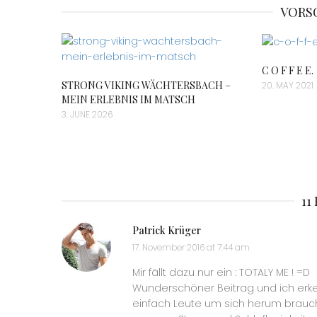
VORS
C O F F E E.
STRONG VIKING WÄCHTERSBACH –
20. MAY 2021
MEIN ERLEBNIS IM MATSCH
3. JUNE 2026
11
Patrick Krüger
17. November 2016 at 7:44 am
Mir fällt dazu nur ein : TOTALY ME ! =D
Wunderschöner Beitrag und ich erke
einfach Leute um sich herum brauch