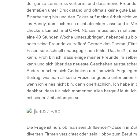
der ganze Lernstress vorbei ist und dass meine Freunde 
dermaßen unter Druck stand und oftmals keine gute Laune 
Einarbeitung bin und den Fokus auf meine Arbeit nicht v
ins Handy, damit ich mich nicht ablenken lasse und in
checken. Einfach mal OFFLINE sein muss auch mal sein.
eine 40 Stunden Woche unterzubringen, nebenbei zu blogg
noch seine Freunde zu treffen! Gerade das Thema „Fitnes
Essen sehr schnell unausgeglichen fühle. Das heißt, das
kann. Froh bin ich, dass einige meiner Freunde im selbe
kann und sich über das neueste Geschehen austauschen 
Andere machen sich Gedanken um finanzielle Angelegenhei
Beitrag, wie man all seine Freizeitangebote unter einen
wenn ich eines nicht bin, dann oberflächlich. Ich habe i
dankbar, dass für mich momentan alles bergauf läuft. Ich
mit seiner Zeit anfangen soll.
Die Frage ist nun, ob man sein „Influencer“-Dasein in 
diversen Firmen verzichtet oder sein Hobby zum Beruf m