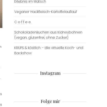
Erlebnis im Matsch
Veganer Hackfleisch-Kartoffelauflauf
C o f f e e.
Schokoladenkuchen aus Kidneybohnen
(vegan, glutenfrei, ohne Zucker)
h
KRUPS & köstlich – die virtuelle Koch- und
Backshow
l
Instagram
ß
-
ls
Folge mir
ss