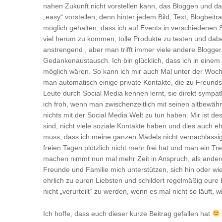
nahen Zukunft nicht vorstellen kann, das Bloggen und da
„easy“ vorstellen, denn hinter jedem Bild, Text, Blogbeitra
möglich gehalten, dass ich auf Events in verschiedenen
viel herum zu kommen, tolle Produkte zu testen und dabe
anstrengend , aber man trifft immer viele andere Blogge
Gedankenaustausch. Ich bin glücklich, dass ich in einem B
möglich wären. So kann ich mir auch Mal unter der Woche
man automatisch einige private Kontakte, die zu Freunds
Leute durch Social Media kennen lernt, sie direkt sympa
ich froh, wenn man zwischenzeitlich mit seinen altbewä
nichts mit der Social Media Welt zu tun haben. Mir ist de
sind, nicht viele soziale Kontakte haben und dies auch e
muss, dass ich meine ganzen Mädels nicht vernachlässig
freien Tagen plötzlich nicht mehr frei hat und man ein T
machen nimmt nun mal mehr Zeit in Anspruch, als andere 
Freunde und Familie mich unterstützen, sich hin oder wi
ehrlich zu euren Liebsten und schildert regelmäßig eure L
nicht „verurteilt“ zu werden, wenn es mal nicht so läuft, w
Ich hoffe, dass euch dieser kurze Beitrag gefallen hat