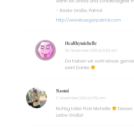
wenn es Stress und Schlaflosigkeit mi
– Beste Grüße, Patrick
http://www.kruegerpatrick.com
Healthymichelle
28. November 2016 at 12:53 am
Da haben wir wohl etwas gem
sein! Danke
Naomi
17. November 2016 at 11:53 am
Richtig toller Post Michelle
Dieses 
Liebe Grüße!