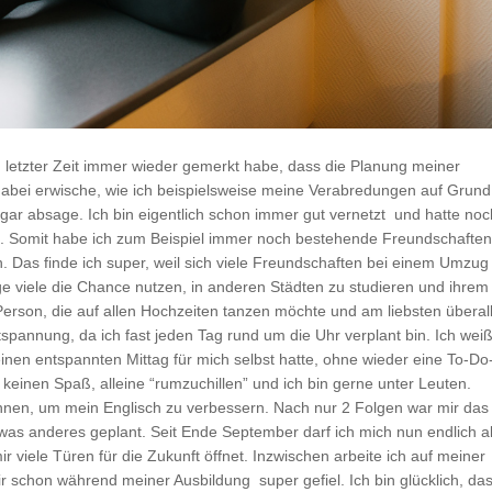
 letzter Zeit immer wieder gemerkt habe, dass die Planung meiner
h dabei erwische, wie ich beispielsweise meine Verabredungen auf Grund
gar absage. Ich bin eigentlich schon immer gut vernetzt und hatte noc
. Somit habe ich zum Beispiel immer noch bestehende Freundschaften
 Das finde ich super, weil sich viele Freundschaften bei einem Umzug
age viele die Chance nutzen, in anderen Städten zu studieren und ihrem
e Person, die auf allen Hochzeiten tanzen möchte und am liebsten überal
Entspannung, da ich fast jeden Tag rund um die Uhr verplant bin. Ich wei
einen entspannten Mittag für mich selbst hatte, ohne wieder eine To-Do
 keinen Spaß, alleine “rumzuchillen” und ich bin gerne unter Leuten.
innen, um mein Englisch zu verbessern. Nach nur 2 Folgen war mir das
twas anderes geplant. Seit Ende September darf ich mich nun endlich a
viele Türen für die Zukunft öffnet. Inzwischen arbeite ich auf meiner
r schon während meiner Ausbildung super gefiel. Ich bin glücklich, da