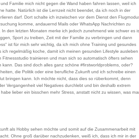
und Familie mich nicht gegen die Wand haben fahren lassen, weil ich
hatte. Natürlich ist die Lernzeit nicht beendet, da ich noch in der
erlieren darf. Dort schalte ich inzwischen vor dem Dienst den Flugmodu
 Versuchung komme, andauernd Mails oder WhatsApp Nachrichten zu
 In den letzten Monaten merke ich jedoch zunehmend wie schwer es is
en, Sport zu treiben, Zeit mit der Familie zu verbringen und dann
s“ ist für mich sehr wichtig, da ich mich ohne Training und gesundes
s ich regelmäßig koche, damit ich meinen gesunden Lifestyle ausleben
n Fitnessstudio trainieren und man sich so automatisch öfters sehen
kann. Das sind doch alles ganz schöne #firstworldproblems, oder?
ten, die Politik oder eine berufliche Zukunft und ich schreibe einen
 Hut bringen kann. Ich möchte nicht, dass dies so rüberkommt, denn
n der Vergangenheit viel Negatives durchlebt und bin deshalb extrem
 habe lieber ein bisschen mehr Stress, anstatt nicht zu wissen, was ma
Zukunft als Hobby sehen möchte und somit auf die Zusammenarbeit mit
acht. Ohne groß darüber nachzudenken, weiß ich, dass ich mir in der