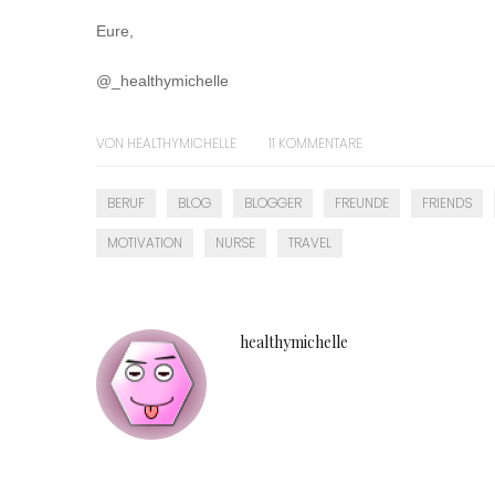
Eure,
@_healthymichelle
VON
HEALTHYMICHELLE
11
KOMMENTARE
BERUF
BLOG
BLOGGER
FREUNDE
FRIENDS
MOTIVATION
NURSE
TRAVEL
healthymichelle