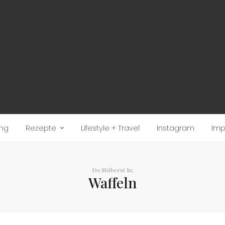
ung
Rezepte
Lifestyle + Travel
Instagram
Im
Du Stöberst In:
Waffeln