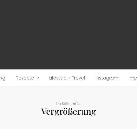
ung
Rezepte
Lifestyle + Travel
Instagram
Im
Du Stöberst In:
Vergrößerung