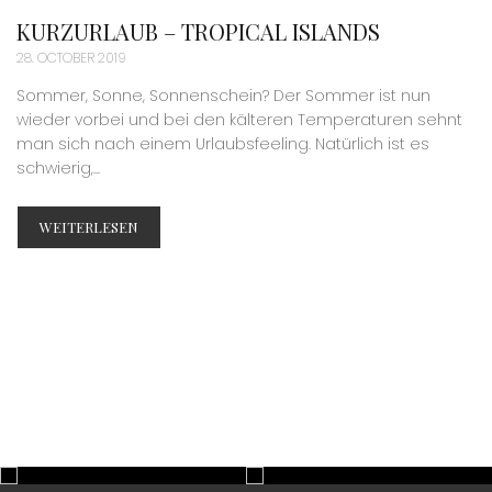
KURZURLAUB – TROPICAL ISLANDS
28. OCTOBER 2019
Sommer, Sonne, Sonnenschein? Der Sommer ist nun
wieder vorbei und bei den kälteren Temperaturen sehnt
man sich nach einem Urlaubsfeeling. Natürlich ist es
schwierig,...
WEITERLESEN