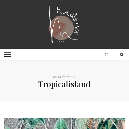
Du Stöberst In:
Tropicalisland