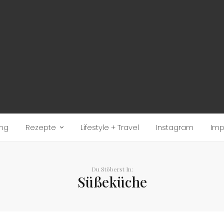
ung
Rezepte
Lifestyle + Travel
Instagram
Im
Du Stöberst In:
Süßeküche